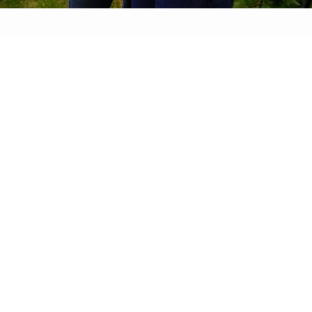
Kurs halten
Durch eine optimale Verbindung von
medizinisch-fachlichem Wissen,
persönlicher Erfahrung und sozialer
Kompetenz möchte ich in allen meinen
Kursen die betreuten Menschen in den
Mittelpunkt stellen und den Weg für ein
würdevolles Leben in unserer Gesellschaft
ebnen
.
Geburtsvorbereitung
"Mut tut gut"
Partnerkurs
"Mann muss mit"
Crashkurs für Mehrgebärende
"kurz&gut"